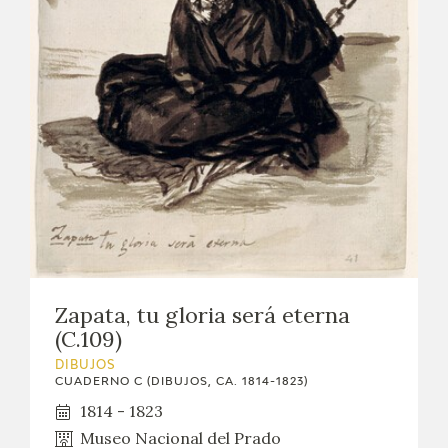
EXPOSICIONES
ACTIVIDADES
ACTUALIDAD
SALA DE PRENSA
BLOG CUADERNO ITALIANO
FRANCISCO DE GOYA
Zapata, tu gloria será eterna
BIOGRAFÍA
(C.109)
DIBUJOS
CRONOLOGÍA
CUADERNO C (DIBUJOS, CA. 1814-1823)
1814 - 1823
EL VIAJE DE GOYA
Museo Nacional del Prado