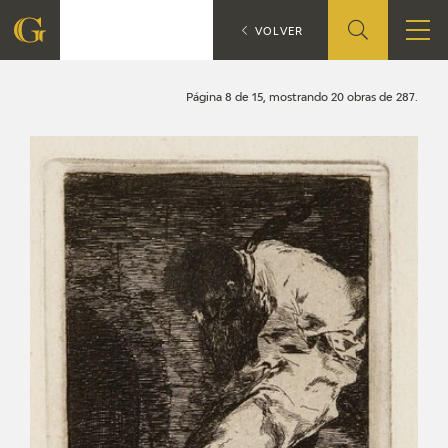
Búsqueda
CATÁLOGO
VOLVER
FUNDACIÓN
Página 8 de 15, mostrando 20 obras de 287.
QUIENES SOMOS
CENTRO DE INVESTIGACIÓN Y DOCUMENTACIÓN
ACCIÓN CORPORATIVA
SEDE
CONTACTO
PROGRAMACIÓN